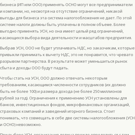
бизнеса (ИП или ООО) применять ОСНО могут все предприниматели
и компании, но, несмотря на отсутствие ограничений, никакой
выгоды для бизнеса эта система налогообложения не дает. По этой
системе налоги должны быть уплачены в полном объеме. Более
выгодно применять УСН, но она имеет целый ряд ограничений,
касающихся выбора вида деятельности и масштабов предприятия.
Выбрав УСН, ООО не будет уплачивать НДС, но заказчикам, которые
привыкли принимать к вычету НДС, это не понравится, что чревато
разрывом партнерства. В результате может уменьшиться рынок
сбыта и доходы ООО будут падать.
Чтобы стать на УСН, ООО должно отвечать некоторым
требованиям, касающимся численности сотрудников (их должно
быть не более 100) и размера дохода (не более 250 миллионов
рублей за год). Ограничения к применению УСН установлены для
банков, инвестиционных фондов, микрофинансовых организаций,
страховых компаний и заведений игорного бизнеса. Стоит
понимать, что совмещать в себе две системы налогообложения (УСН
и ОСНО) невозможно.
При выборе УСН, организация должна прежде определиться с тем,